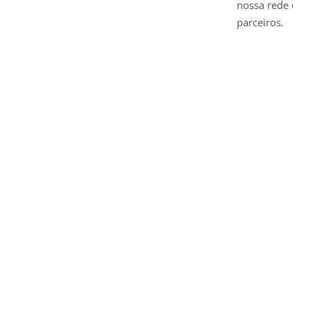
nossa rede de
parceiros.
26
+
Parceiros
519
+
Clientes Cadastrados
173
Mil
+
Em cashback destribuidos