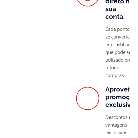
direto na
sua
conta.
Cada ponto
se converte
em cashback,
que pode ser
utilizado em
futuras
compras
Aproveite
promoçõe
exclusivas
Descontos e
vantagens
exclusivos com