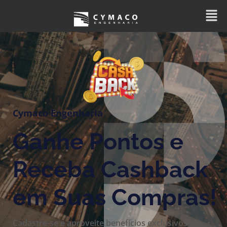
Cymaco Engenharia
Ganhe Pontos e
Receba Cashback
em Suas Compras!
Cadastre-se e aproveite benefícios exclusivos em